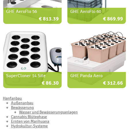
GHE AeroFlo 56
GHE AeroFlo 60
€ 813.39
€ 869.99
SuperCloner 14 Site
GHE Panda Aero
€ 86.30
€ 312.66
Hanfanbau
Außenanbau
Bewässerung
Wasser und Bewässerungsanlagen
Cannabis Blütephase
Ernten von Marihuana
Hydrokultur-Systeme