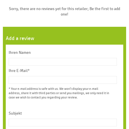
Sorry, there are no reviews yet for this retailer; Be the first to add
one!
Add a review
Ihren Namen
Ihre E-Mail*
* Your e-mail address is safe with us. We won't display your e-mail
address, share it with third parties or send you mailings, we only need it in
case we wish to contact you regarding your review.
Subjekt