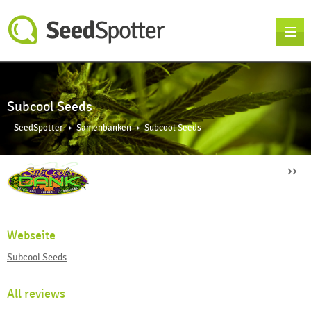
Subcool Seeds
SeedSpotter
Samenbanken
Subcool Seeds
››
Webseite
Subcool Seeds
All reviews