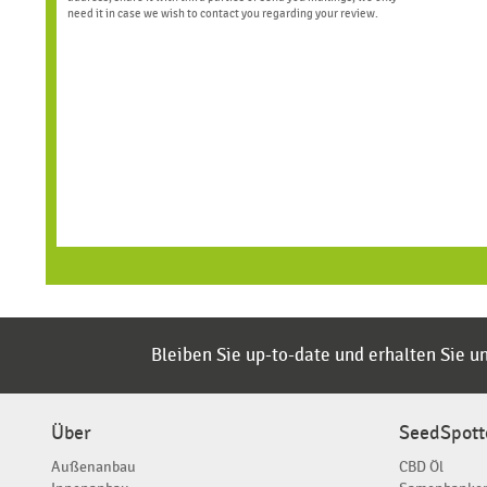
need it in case we wish to contact you regarding your review.
Bleiben Sie up-to-date und erhalten Sie 
Über
SeedSpott
Außenanbau
CBD Öl