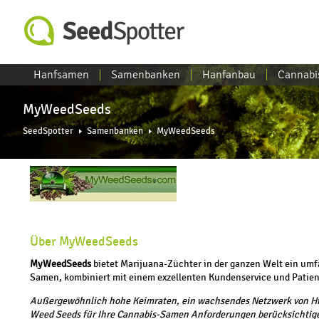
Hanfsamen
Samenbanken
Hanfanbau
Cannabi
MyWeedSeeds
SeedSpotter
Samenbanken
MyWeedSeeds
Über MyWeedSeeds
MyWeedSeeds
bietet Marijuana-Züchter in der ganzen Welt ein umf
Samen, kombiniert mit einem exzellenten Kundenservice und Patien
Außergewöhnlich hohe Keimraten, ein wachsendes Netzwerk von High
Weed Seeds für Ihre Cannabis-Samen Anforderungen berücksichtige