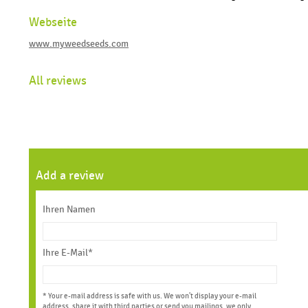
Webseite
www.myweedseeds.com
All reviews
Add a review
Ihren Namen
Ihre E-Mail*
* Your e-mail address is safe with us. We won't display your e-mail
address, share it with third parties or send you mailings, we only