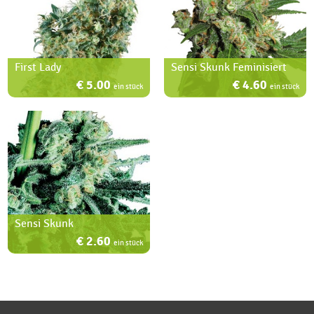
First Lady
Sensi Skunk Feminisiert
€ 5.00
€ 4.60
ein stück
ein stück
Sensi Skunk
€ 2.60
ein stück