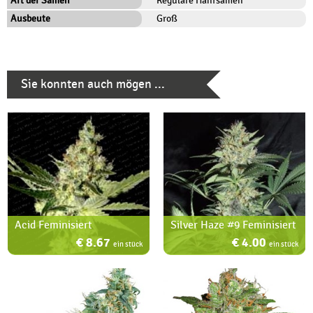
Art der Samen
Reguläre Hanfsamen
Ausbeute
Groß
Sie konnten auch mögen ...
Acid Feminisiert
Silver Haze #9 Feminisiert
€ 8.67
€ 4.00
ein stück
ein stück