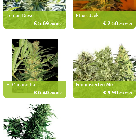
Lemon Diesel
Black Jack
€ 5.69
€ 2.50
ein stück
ein stück
El Cucaracha
Feminisierten Mix
€ 6.40
€ 3.90
ein stück
ein stück