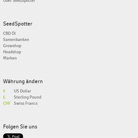
Über SeedSpotter
SeedSpotter
CBD Öl
Samenbanken
Growshop
Headshop
Marken
Währung ändern
$
US Dollar
£
Sterling Pound
CHF
Swiss Francs
Folgen Sie uns