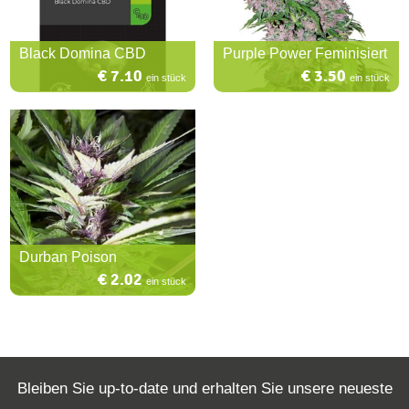
Black Domina CBD
Purple Power Feminisiert
€ 7.10
€ 3.50
ein stück
ein stück
Durban Poison
€ 2.02
ein stück
Bleiben Sie up-to-date und erhalten Sie unsere neueste